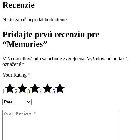
Recenzie
Nikto zatiaľ nepridal hodnotenie.
Pridajte prvú recenziu pre
“Memories”
Vaša e-mailová adresa nebude zverejnená.
Vyžadované polia sú
označené
*
Your Rating
*
1
2
3
4
5