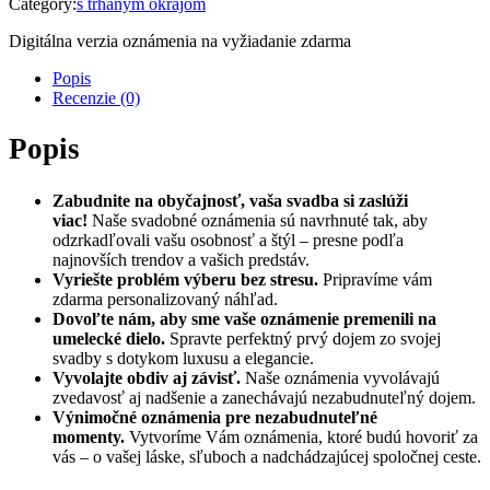
Category:
s trhaným okrajom
Digitálna verzia oznámenia na vyžiadanie zdarma
Popis
Recenzie (0)
Popis
Zabudnite na obyčajnosť, vaša svadba si zaslúži
viac!
Naše svadobné oznámenia sú navrhnuté tak, aby
odzrkadľovali vašu osobnosť a štýl – presne podľa
najnovších trendov a vašich predstáv.
Vyriešte problém výberu bez stresu.
Pripravíme vám
zdarma personalizovaný náhľad.
Dovoľte nám, aby sme vaše oznámenie premenili na
umelecké dielo.
Spravte perfektný prvý dojem zo svojej
svadby s dotykom luxusu a elegancie.
Vyvolajte obdiv aj závisť.
Naše oznámenia vyvolávajú
zvedavosť aj nadšenie a zanechávajú nezabudnuteľný dojem.
Výnimočné oznámenia pre nezabudnuteľné
momenty.
Vytvoríme Vám oznámenia, ktoré budú hovoriť za
vás – o vašej láske, sľuboch a nadchádzajúcej spoločnej ceste.