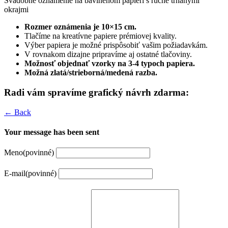
Svadobné oznámenie na bavlnenom papieri s ručne trhanými
okrajmi
Rozmer oznámenia je 10×15 cm.
Tlačíme na kreatívne papiere prémiovej kvality.
Výber papiera je možné prispôsobiť vašim požiadavkám.
V rovnakom dizajne pripravíme aj ostatné tlačoviny.
Možnosť objednať vzorky na 3-4 typoch papiera.
Možná zlatá/strieborná/medená razba.
Radi vám spravíme grafický návrh zdarma:
← Back
Your message has been sent
Meno
(povinné)
E-mail
(povinné)