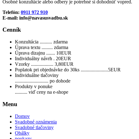
Osobné konzultácie alebo odbery je potrebné si dohodnúť vopred.
Telefón:
0911 972 910
E-mail: info@navasusvadbu.sk
Cenník
Konzultácia .......... zdarma
Úprava textu ......... zdarma
Úprava dizajnu ....... 10EUR
Individuálny návrh . 20EUR
Vzorky .................. 3,80EUR
Poplatok pri objednávke do 30ks ......................5EUR
Individuálne tlačoviny
........................... po dohode
Produkty v ponuke
.......... viď ceny na e-shope
Menu
Domov
Svadobné oznámenia
Svadobné tlačoviny
Obálky
poukazy