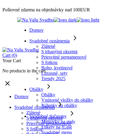
Skip
Poštovné zdarma na objednávky nad 100EUR
to
the
content
Domov
Svadobné oznámenia
Zlátené
S trhanými okrajmi
Cart
(0)
Priesvitné pergamenové
Your Cart
S fotkou
Boho, kvetinové
No products in the cart.
Luxusné, sety
Trendy 2025
Obálky
Obálky
Domov
Vnútorné vložky do obálky
Nálepky na obálky
Svadobné oznámenia
Zlátené
Svadobné tlačoviny
S trhanými okrajmi
Menovky na stoly
Priesvitné pergamenové
Etikety na fĽaše
S fotkou
Svadobné menu