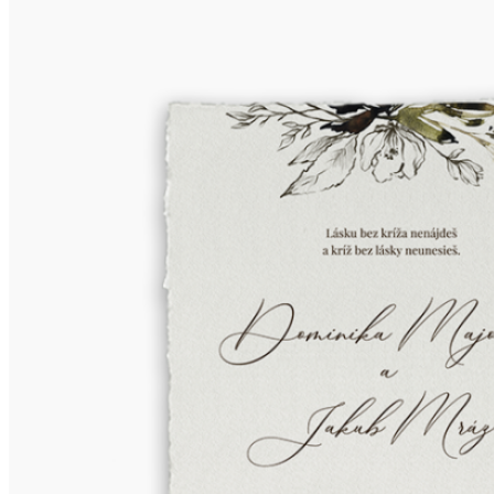
Boho, kvetinové
Luxusné, sety
Trendy 2025
Obálky
Obálky
Vnútorné vložky do obálky
Nálepky na obálky
Svadobné tlačoviny
Menovky na stoly
Etikety na fĽaše
Svadobné menu
Na výslužky
Zasadací poriadok
Iné tlačoviny
Pozvánky na jubileá
Vianočné pozdravy
kontakt
poukazy
FAQ Page
O nás