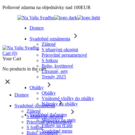
Skip
Poštovné zdarma na objednávky nad 100EUR
to
the
content
Domov
Svadobné oznámenia
Zlátené
S trhanými okrajmi
Cart
(0)
Priesvitné pergamenové
Your Cart
S fotkou
Boho, kvetinové
No products in the cart.
Luxusné, sety
Trendy 2025
Obálky
Obálky
Domov
Vnútorné vložky do obálky
Nálepky na obálky
Svadobné oznámenia
Zlátené
Svadobné tlačoviny
S trhanými okrajmi
Menovky na stoly
Priesvitné pergamenové
Etikety na fĽaše
S fotkou
Svadobné menu
Boho, kvetinové