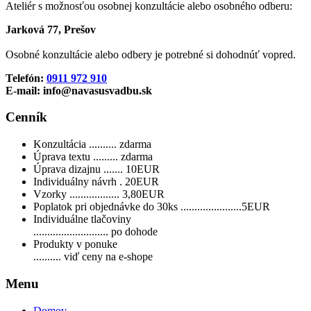
Ateliér s možnosťou osobnej konzultácie alebo osobného odberu:
Jarková 77, Prešov
Osobné konzultácie alebo odbery je potrebné si dohodnúť vopred.
Telefón:
0911 972 910
E-mail: info@navasusvadbu.sk
Cenník
Konzultácia .......... zdarma
Úprava textu ......... zdarma
Úprava dizajnu ....... 10EUR
Individuálny návrh . 20EUR
Vzorky .................. 3,80EUR
Poplatok pri objednávke do 30ks ......................5EUR
Individuálne tlačoviny
........................... po dohode
Produkty v ponuke
.......... viď ceny na e-shope
Menu
Domov