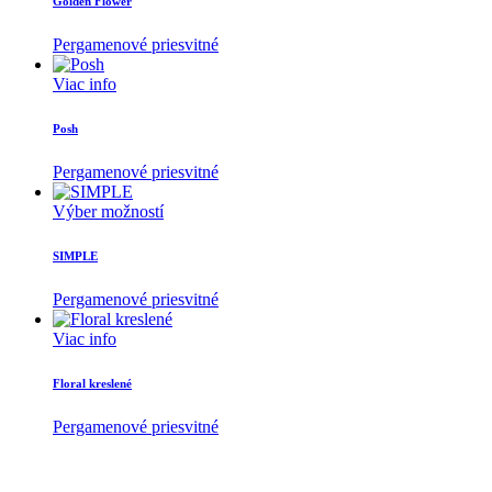
Golden Flower
Pergamenové priesvitné
Viac info
Posh
Pergamenové priesvitné
Tento
Výber možností
produkt
má
SIMPLE
viacero
variantov.
Pergamenové priesvitné
Možnosti
si
Viac info
môžete
vybrať
Floral kreslené
na
stránke
Pergamenové priesvitné
produktu.