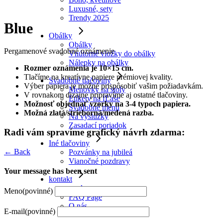
Luxusné, sety
Trendy 2025
Blue
Obálky
Obálky
Pergamenové svadobné oznámenie
Vnútorné vložky do obálky
Nálepky na obálky
Rozmer oznámenia je 10×15 cm.
Tlačíme na kreatívne papiere prémiovej kvality.
Svadobné tlačoviny
Výber papiera je možné prispôsobiť vašim požiadavkám.
Menovky na stoly
V rovnakom dizajne pripravíme aj ostatné tlačoviny.
Etikety na fĽaše
Možnosť objednať vzorky na 3-4 typoch papiera.
Svadobné menu
Možná zlatá/strieborná/medená razba.
Na výslužky
Zasadací poriadok
Radi vám spravíme grafický návrh zdarma:
Iné tlačoviny
← Back
Pozvánky na jubileá
Vianočné pozdravy
Your message has been sent
kontakt
poukazy
Meno
(povinné)
FAQ Page
O nás
E-mail
(povinné)