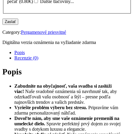
pečať (0.80€)
Ďalšie tlačoviny...
Zaslať
Category:
Pergamenové priesvitné
Digitálna verzia oznámenia na vyžiadanie zdarma
Popis
Recenzie (0)
Popis
Zabudnite na obyčajnosť, vaša svadba si zaslúži
viac!
Naše svadobné oznámenia sú navrhnuté tak, aby
odzrkadľovali vašu osobnosť a štýl – presne podľa
najnovších trendov a vašich predstáv.
Vyriešte problém výberu bez stresu.
Pripravíme vám
zdarma personalizovaný náhľad.
Dovoľte nám, aby sme vaše oznámenie premenili na
umelecké dielo.
Spravte perfektný prvý dojem zo svojej
svadby s dotykom luxusu a elegancie.