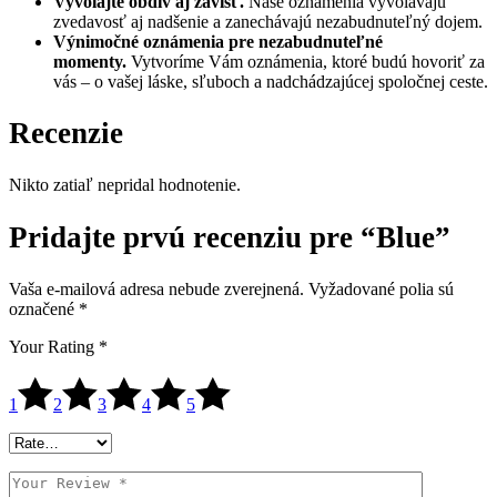
Vyvolajte obdiv aj závisť.
Naše oznámenia vyvolávajú
zvedavosť aj nadšenie a zanechávajú nezabudnuteľný dojem.
Výnimočné oznámenia pre nezabudnuteľné
momenty.
Vytvoríme Vám oznámenia, ktoré budú hovoriť za
vás – o vašej láske, sľuboch a nadchádzajúcej spoločnej ceste.
Recenzie
Nikto zatiaľ nepridal hodnotenie.
Pridajte prvú recenziu pre “Blue”
Vaša e-mailová adresa nebude zverejnená.
Vyžadované polia sú
označené
*
Your Rating
*
1
2
3
4
5