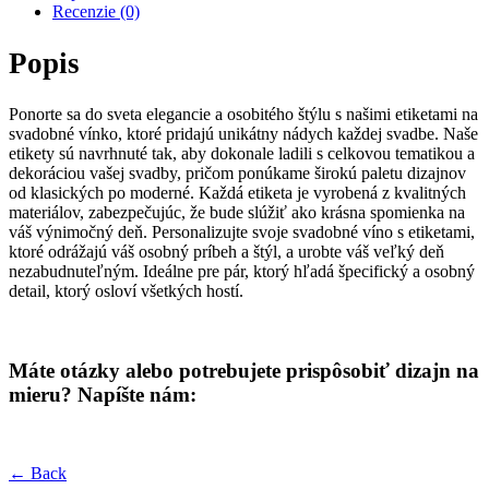
Recenzie (0)
Popis
Ponorte sa do sveta elegancie a osobitého štýlu s našimi etiketami na
svadobné vínko, ktoré pridajú unikátny nádych každej svadbe. Naše
etikety sú navrhnuté tak, aby dokonale ladili s celkovou tematikou a
dekoráciou vašej svadby, pričom ponúkame širokú paletu dizajnov
od klasických po moderné. Každá etiketa je vyrobená z kvalitných
materiálov, zabezpečujúc, že bude slúžiť ako krásna spomienka na
váš výnimočný deň. Personalizujte svoje svadobné víno s etiketami,
ktoré odrážajú váš osobný príbeh a štýl, a urobte váš veľký deň
nezabudnuteľným. Ideálne pre pár, ktorý hľadá špecifický a osobný
detail, ktorý osloví všetkých hostí.
Máte otázky alebo potrebujete prispôsobiť dizajn na
mieru? Napíšte nám:
← Back