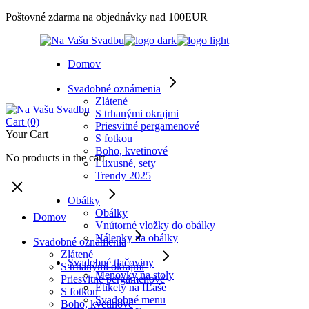
Skip
Poštovné zdarma na objednávky nad 100EUR
to
the
content
Domov
Svadobné oznámenia
Zlátené
S trhanými okrajmi
Cart
(0)
Priesvitné pergamenové
Your Cart
S fotkou
Boho, kvetinové
No products in the cart.
Luxusné, sety
Trendy 2025
Obálky
Obálky
Domov
Vnútorné vložky do obálky
Nálepky na obálky
Svadobné oznámenia
Zlátené
Svadobné tlačoviny
S trhanými okrajmi
Menovky na stoly
Priesvitné pergamenové
Etikety na fĽaše
S fotkou
Svadobné menu
Boho, kvetinové