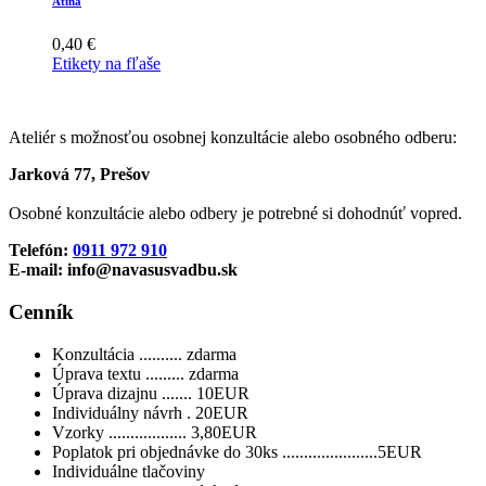
Atina
0,40
€
Etikety na fľaše
Ateliér s možnosťou osobnej konzultácie alebo osobného odberu:
Jarková 77, Prešov
Osobné konzultácie alebo odbery je potrebné si dohodnúť vopred.
Telefón:
0911 972 910
E-mail: info@navasusvadbu.sk
Cenník
Konzultácia .......... zdarma
Úprava textu ......... zdarma
Úprava dizajnu ....... 10EUR
Individuálny návrh . 20EUR
Vzorky .................. 3,80EUR
Poplatok pri objednávke do 30ks ......................5EUR
Individuálne tlačoviny