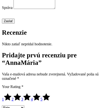
Správa
Zaslať
Recenzie
Nikto zatiaľ nepridal hodnotenie.
Pridajte prvú recenziu pre
“AnnaMária”
Vaša e-mailová adresa nebude zverejnená.
Vyžadované polia sú
označené
*
Your Rating
*
1
2
3
4
5