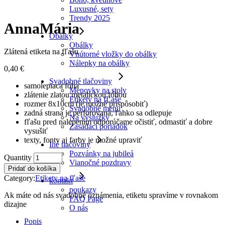
Luxusné, sety
Trendy 2025
AnnaMária
Obálky
Obálky
Zlátená etiketa na fľašu
Vnútorné vložky do obálky
Nálepky na obálky
0,40
€
Svadobné tlačoviny
samolepiaca fólia
Menovky na stoly
zlátenie zlatou metalickou fóliou
Etikety na fĽaše
rozmer 8x10cm (je možné prispôsobiť)
Svadobné menu
zadná strana je perforovaná, ľahko sa odlepuje
Na výslužky
fľašu pred nalepením odporúčame očistiť, odmastiť a dobre
Zasadací poriadok
vysušiť
texty, fonty aj farby je možné upraviť
Iné tlačoviny
Pozvánky na jubileá
AnnaMária
Quantity
Vianočné pozdravy
quantity
Pridať do košíka
Category:
Etikety na fľaše
kontakt
poukazy
Ak máte od nás svadobné oznámenia, etiketu spravíme v rovnakom
FAQ Page
dizajne
O nás
Popis