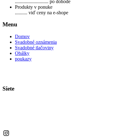
........................... po dohode
Produkty v ponuke
.......... viď ceny na e-shope
Menu
Domov
Svadobné oznámenia
Svadobné tlačoviny
Obálky
poukazy
Siete
Instagram