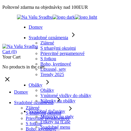
Skip
Poštovné zdarma na objednávky nad 100EUR
to
the
content
Domov
Svadobné oznámenia
Zlátené
S trhanými okrajmi
Cart
(0)
Priesvitné pergamenové
Your Cart
S fotkou
Boho, kvetinové
No products in the cart.
Luxusné, sety
Trendy 2025
Obálky
Obálky
Domov
Vnútorné vložky do obálky
Nálepky na obálky
Svadobné oznámenia
Zlátené
Svadobné tlačoviny
S trhanými okrajmi
Menovky na stoly
Priesvitné pergamenové
Etikety na fĽaše
S fotkou
Svadobné menu
Boho, kvetinové