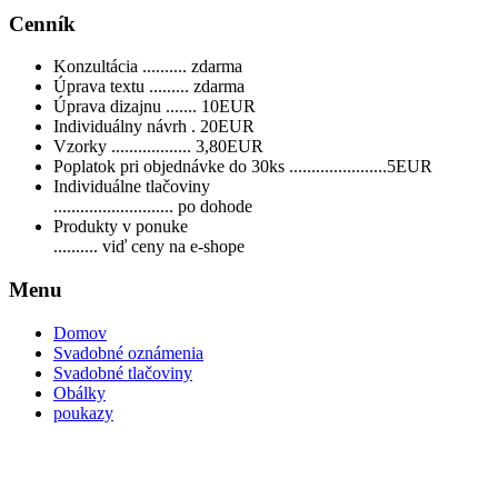
Cenník
Konzultácia .......... zdarma
Úprava textu ......... zdarma
Úprava dizajnu ....... 10EUR
Individuálny návrh . 20EUR
Vzorky .................. 3,80EUR
Poplatok pri objednávke do 30ks ......................5EUR
Individuálne tlačoviny
........................... po dohode
Produkty v ponuke
.......... viď ceny na e-shope
Menu
Domov
Svadobné oznámenia
Svadobné tlačoviny
Obálky
poukazy