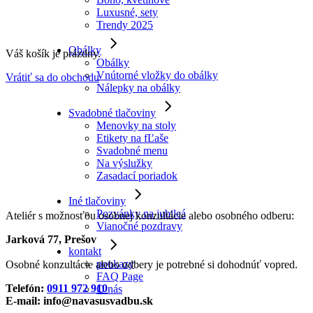
Luxusné, sety
Trendy 2025
Obálky
Váš košík je prázdny.
Obálky
Vnútorné vložky do obálky
Vrátiť sa do obchodu
Nálepky na obálky
Svadobné tlačoviny
Menovky na stoly
Etikety na fĽaše
Svadobné menu
Na výslužky
Zasadací poriadok
Iné tlačoviny
Pozvánky na jubileá
Ateliér s možnosťou osobnej konzultácie alebo osobného odberu:
Vianočné pozdravy
Jarková 77, Prešov
kontakt
poukazy
Osobné konzultácie alebo odbery je potrebné si dohodnúť vopred.
FAQ Page
Telefón:
0911 972 910
O nás
E-mail: info@navasusvadbu.sk