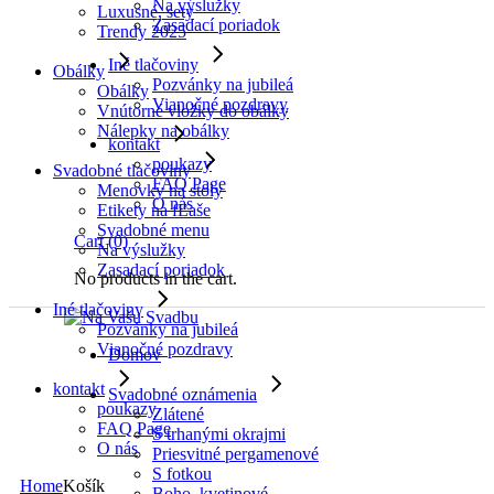
Na výslužky
Luxusné, sety
Zasadací poriadok
Trendy 2025
Iné tlačoviny
Obálky
Pozvánky na jubileá
Obálky
Vianočné pozdravy
Vnútorné vložky do obálky
Nálepky na obálky
kontakt
poukazy
Svadobné tlačoviny
FAQ Page
Menovky na stoly
O nás
Etikety na fĽaše
Svadobné menu
Cart
(0)
Na výslužky
Zasadací poriadok
No products in the cart.
Iné tlačoviny
Pozvánky na jubileá
Vianočné pozdravy
Domov
kontakt
Svadobné oznámenia
poukazy
Zlátené
FAQ Page
S trhanými okrajmi
O nás
Priesvitné pergamenové
S fotkou
Home
Košík
Boho, kvetinové