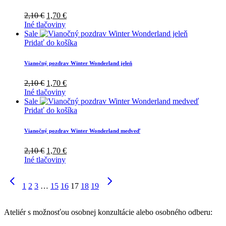
Pôvodná
Aktuálna
2,10
€
1,70
€
cena
cena
Iné tlačoviny
bola:
je:
Sale
2,10 €.
1,70 €.
Pridať do košíka
Vianočný pozdrav Winter Wonderland jeleň
Pôvodná
Aktuálna
2,10
€
1,70
€
cena
cena
Iné tlačoviny
bola:
je:
Sale
2,10 €.
1,70 €.
Pridať do košíka
Vianočný pozdrav Winter Wonderland medveď
Pôvodná
Aktuálna
2,10
€
1,70
€
cena
cena
Iné tlačoviny
bola:
je:
2,10 €.
1,70 €.
1
2
3
…
15
16
17
18
19
Ateliér s možnosťou osobnej konzultácie alebo osobného odberu: