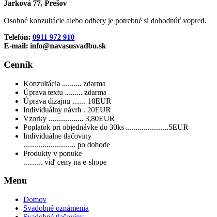
Jarková 77, Prešov
Osobné konzultácie alebo odbery je potrebné si dohodnúť vopred.
Telefón:
0911 972 910
E-mail: info@navasusvadbu.sk
Cenník
Konzultácia .......... zdarma
Úprava textu ......... zdarma
Úprava dizajnu ....... 10EUR
Individuálny návrh . 20EUR
Vzorky .................. 3,80EUR
Poplatok pri objednávke do 30ks ......................5EUR
Individuálne tlačoviny
........................... po dohode
Produkty v ponuke
.......... viď ceny na e-shope
Menu
Domov
Svadobné oznámenia
Svadobné tlačoviny