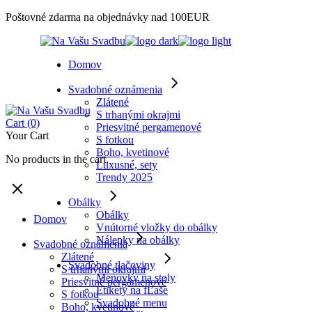
Skip
Poštovné zdarma na objednávky nad 100EUR
to
the
content
Domov
Svadobné oznámenia
Zlátené
S trhanými okrajmi
Cart
(0)
Priesvitné pergamenové
Your Cart
S fotkou
Boho, kvetinové
No products in the cart.
Luxusné, sety
Trendy 2025
Obálky
Obálky
Domov
Vnútorné vložky do obálky
Nálepky na obálky
Svadobné oznámenia
Zlátené
Svadobné tlačoviny
S trhanými okrajmi
Menovky na stoly
Priesvitné pergamenové
Etikety na fĽaše
S fotkou
Svadobné menu
Boho, kvetinové