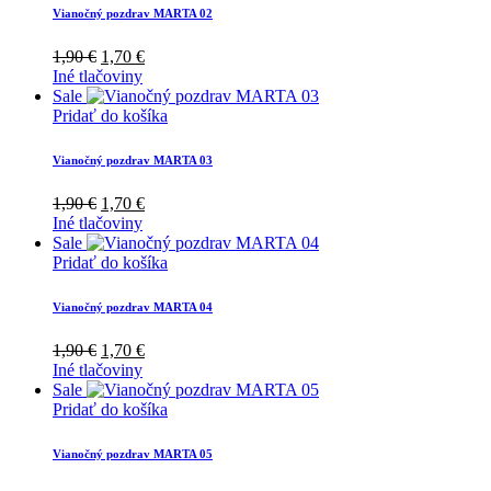
Vianočný pozdrav MARTA 02
Pôvodná
Aktuálna
1,90
€
1,70
€
cena
cena
Iné tlačoviny
bola:
je:
Sale
1,90 €.
1,70 €.
Pridať do košíka
Vianočný pozdrav MARTA 03
Pôvodná
Aktuálna
1,90
€
1,70
€
cena
cena
Iné tlačoviny
bola:
je:
Sale
1,90 €.
1,70 €.
Pridať do košíka
Vianočný pozdrav MARTA 04
Pôvodná
Aktuálna
1,90
€
1,70
€
cena
cena
Iné tlačoviny
bola:
je:
Sale
1,90 €.
1,70 €.
Pridať do košíka
Vianočný pozdrav MARTA 05