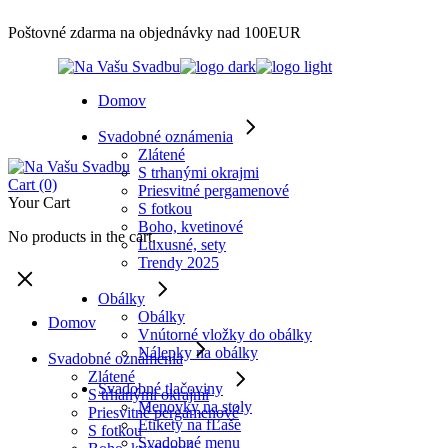
Skip
Poštovné zdarma na objednávky nad 100EUR
to
the
content
Domov
Svadobné oznámenia
Zlátené
S trhanými okrajmi
Cart
(0)
Priesvitné pergamenové
Your Cart
S fotkou
Boho, kvetinové
No products in the cart.
Luxusné, sety
Trendy 2025
Obálky
Obálky
Domov
Vnútorné vložky do obálky
Nálepky na obálky
Svadobné oznámenia
Zlátené
Svadobné tlačoviny
S trhanými okrajmi
Menovky na stoly
Priesvitné pergamenové
Etikety na fĽaše
S fotkou
Svadobné menu