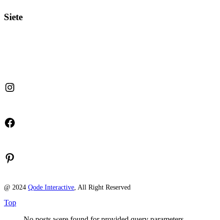
Siete
Instagram
Facebook
Pinterest
@ 2024
Qode Interactive
, All Right Reserved
Top
No posts were found for provided query parameters.