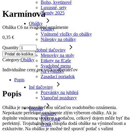
Boho, kvetinové
Luxusné, sety
Karmínová
Trendy 2025
Obálky
Obálka C6 na svadobné oznámenie
Obálky
Vnútorné vložky do obálky
0,35
€
Nálepky na obálky
Karmínová
Quantity
Svadobné tlačoviny
quantity
Pridať do košíka
Menovky na stoly
Category:
Obálky
Etikety na fĽaše
Svadobné menu
Individuálne ceny pre veľkoodberateľov
Na výslužky
Zasadací poriadok
Popis
Iné tlačoviny
Popis
Pozvánky na jubileá
Vianočné pozdravy
Obálka je neodmysliteľnou súčasťou svadobného oznámenia.
kontakt
Nepokazte perfektné oznámenie zlým výberom obálky. Ak ju
poukazy
doplníte vnútornou vložkou s potlačou, celkový dojem môže byť iba
FAQ Page
perfektný. Trojuholníková chlopňa dodá obálke na výnimočnosti a
O nás
exkluzivite. Na obálku je možné tiež spraviť potlač s vašimi