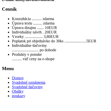
Cenník
Konzultácia .......... zdarma
Úprava textu ......... zdarma
Úprava dizajnu ....... 10EUR
Individuálny návrh . 20EUR
Vzorky .................. 3,80EUR
Poplatok pri objednávke do 30ks ......................5EUR
Individuálne tlačoviny
........................... po dohode
Produkty v ponuke
.......... viď ceny na e-shope
Menu
Domov
Svadobné oznámenia
Svadobné tlačoviny
Obálky
poukazy