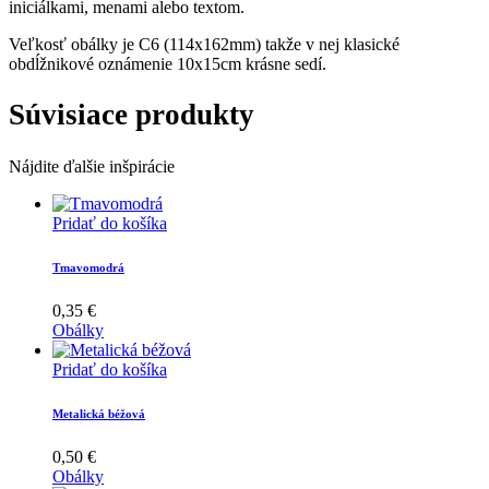
iniciálkami, menami alebo textom.
Veľkosť obálky je C6 (114x162mm) takže v nej klasické
obdĺžnikové oznámenie 10x15cm krásne sedí.
Súvisiace produkty
Nájdite ďalšie inšpirácie
Pridať do košíka
Tmavomodrá
0,35
€
Obálky
Pridať do košíka
Metalická béžová
0,50
€
Obálky